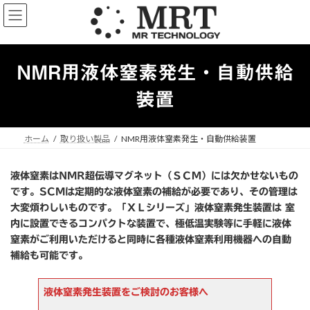
コ
ナ
ン
ビ
テ
ゲ
ン
ー
ツ
シ
NMR用液体窒素発生・自動供給
へ
ョ
ス
ン
装置
キ
に
ッ
移
プ
動
ホーム
取り扱い製品
NMR用液体窒素発生・自動供給装置
液体窒素はNMR超伝導マグネット（ＳＣＭ）には欠かせないもの
です。SCMは定期的な液体窒素の補給が必要であり、その管理は
大変煩わしいものです。「ＸＬシリーズ」液体窒素発生装置は 室
内に設置できるコンパクトな装置で、極低温実験等に手軽に液体
窒素がご利用いただけると同時に各種液体窒素利用機器への自動
補給も可能です。
液体窒素発生装置をご検討のお客様へ